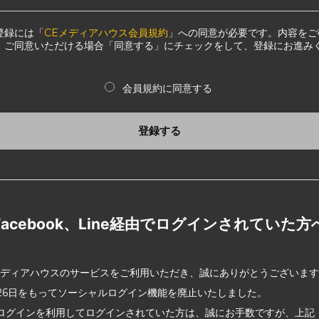
登録には「
CEメディアハウス会員規約
」への同意が必要です。内容をご
、ご同意いただける場合「同意する」にチェックをして、登録にお進み
会員規約に同意する
登録する
Facebook、Line経由でログインされていた方
メディアハウスのサービスをご利用いただき、誠にありがとうございま
2月26日をもってソーシャルログイン機能を廃止いたしました。
ログインを利用してログインされていた方は、誠にお手数ですが、上記