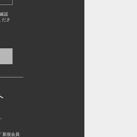
確認
くださ
へ
す。
「新規会員