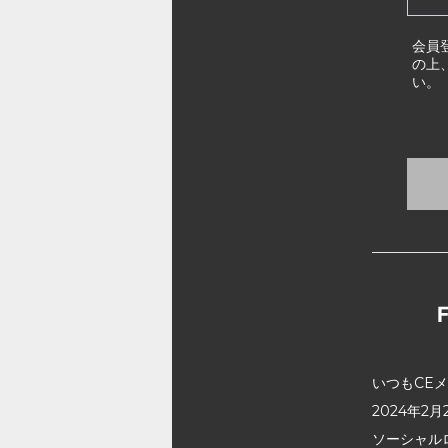
会員
の上
い。
いつもCE
2024年
ソーシャル