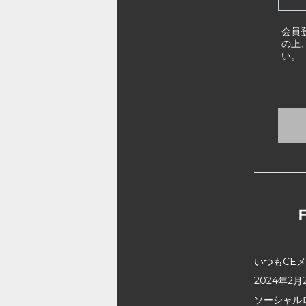
会員
の上
い。
いつもCE
2024年
ソーシャル