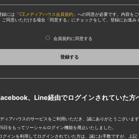
登録には「
CEメディアハウス会員規約
」への同意が必要です。内容をご
、ご同意いただける場合「同意する」にチェックをして、登録にお進み
会員規約に同意する
登録する
Facebook、Line経由でログインされていた方
メディアハウスのサービスをご利用いただき、誠にありがとうございま
2月26日をもってソーシャルログイン機能を廃止いたしました。
ログインを利用してログインされていた方は、誠にお手数ですが、上記