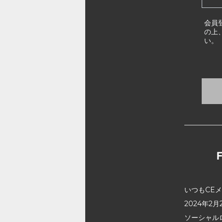
会員
の上
い。
いつもCE
2024年
ソーシャル