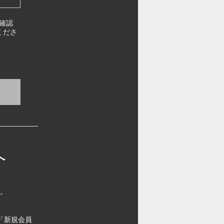
確認
くださ
へ
す。
「新規会員