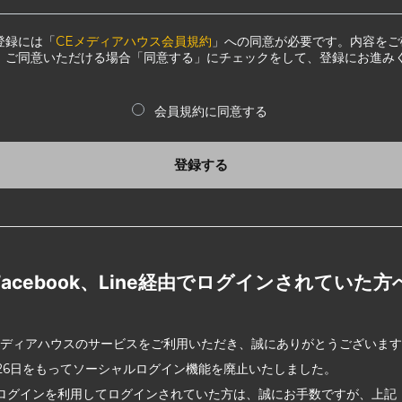
登録には「
CEメディアハウス会員規約
」への同意が必要です。内容をご
、ご同意いただける場合「同意する」にチェックをして、登録にお進み
会員規約に同意する
登録する
Facebook、Line経由でログインされていた方
メディアハウスのサービスをご利用いただき、誠にありがとうございま
2月26日をもってソーシャルログイン機能を廃止いたしました。
ログインを利用してログインされていた方は、誠にお手数ですが、上記