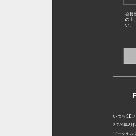
会員
の上
い。
いつもCE
2024年
ソーシャル