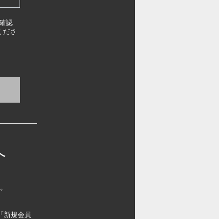
確認
くださ
へ
す。
「新規会員