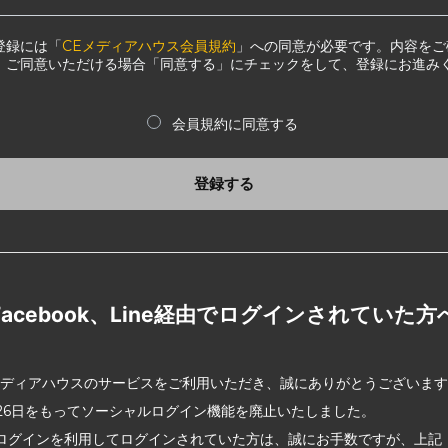
登録には「
CEメディアハウス会員規約
」への同意が必要です。内容をご
、ご同意いただける場合「同意する」にチェックをして、登録にお進み
会員規約に同意する
登録する
Facebook、Line経由でログインされていた方
メディアハウスのサービスをご利用いただき、誠にありがとうございま
2月26日をもってソーシャルログイン機能を廃止いたしました。
ログインを利用してログインされていた方は、誠にお手数ですが、上記