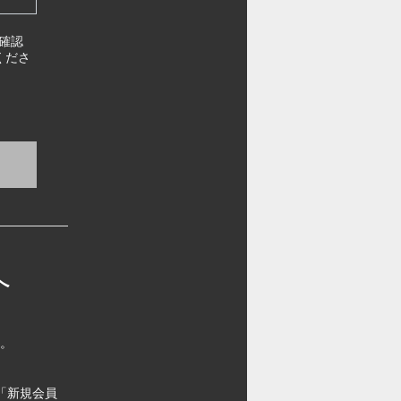
確認
くださ
へ
す。
「新規会員