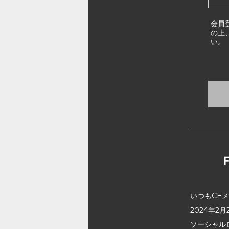
会員
の上
い。
いつもCE
2024年
ソーシャル