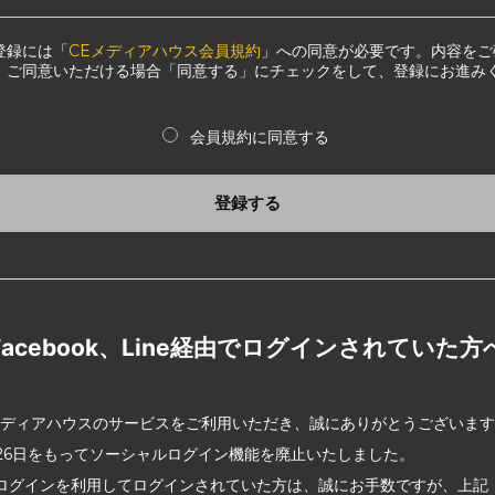
登録には「
CEメディアハウス会員規約
」への同意が必要です。内容をご
、ご同意いただける場合「同意する」にチェックをして、登録にお進み
会員規約に同意する
登録する
Facebook、Line経由でログインされていた方
メディアハウスのサービスをご利用いただき、誠にありがとうございま
2月26日をもってソーシャルログイン機能を廃止いたしました。
ログインを利用してログインされていた方は、誠にお手数ですが、上記