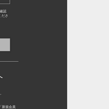
確認
くださ
へ
す。
「新規会員