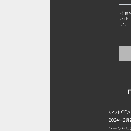
会員
の上
い。
いつもCE
2024年
ソーシャル