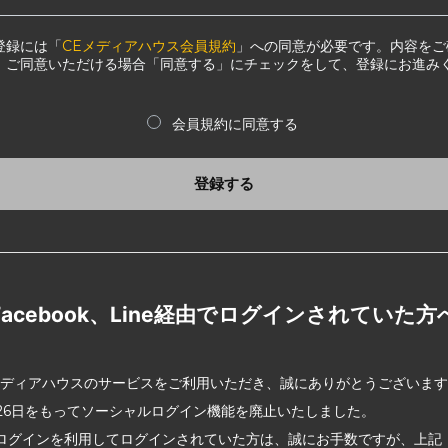
登録には「
CEメディアハウス会員規約
」への同意が必要です。内容をご
、ご同意いただける場合「同意する」にチェックをして、登録にお進み
会員規約に同意する
登録する
Facebook、Line経由でログインされていた方
メディアハウスのサービスをご利用いただき、誠にありがとうございま
2月26日をもってソーシャルログイン機能を廃止いたしました。
ログインを利用してログインされていた方は、誠にお手数ですが、上記