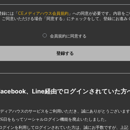
登録には「
CEメディアハウス会員規約
」への同意が必要です。内容をご
、ご同意いただける場合「同意する」にチェックをして、登録にお進み
会員規約に同意する
登録する
Facebook、Line経由でログインされていた方
メディアハウスのサービスをご利用いただき、誠にありがとうございま
2月26日をもってソーシャルログイン機能を廃止いたしました。
ログインを利用してログインされていた方は、誠にお手数ですが、上記