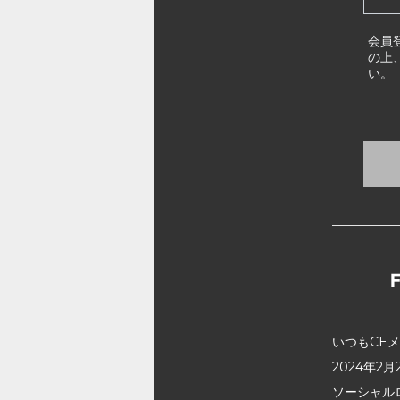
会員
の上
い。
いつもCE
2024年
ソーシャル