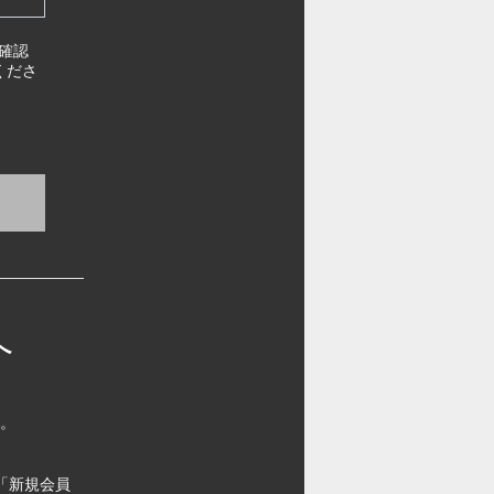
確認
くださ
へ
す。
「新規会員