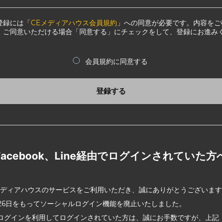
登録には「
CEメディアハウス会員規約
」への同意が必要です。内容をご
、ご同意いただける場合「同意する」にチェックをして、登録にお進み
会員規約に同意する
登録する
Facebook、Line経由でログインされていた方
メディアハウスのサービスをご利用いただき、誠にありがとうございま
2月26日をもってソーシャルログイン機能を廃止いたしました。
ログインを利用してログインされていた方は、誠にお手数ですが、上記