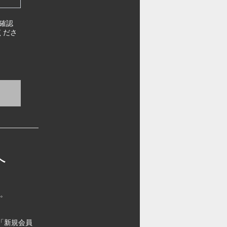
確認
くださ
へ
す。
「新規会員