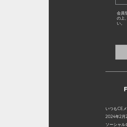
会員
の上
い。
いつもCE
2024年
ソーシャル