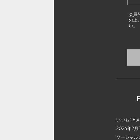
会員
の上
い。
いつもCE
2024年
ソーシャル