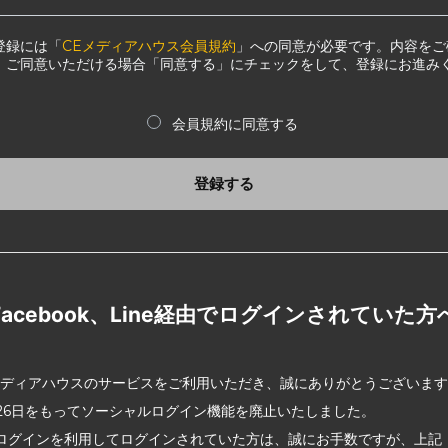
登録には「
CEメディアハウス会員規約
」への同意が必要です。内容をご
、ご同意いただける場合「同意する」にチェックをして、登録にお進み
会員規約に同意する
登録する
Facebook、Line経由でログインされていた方
メディアハウスのサービスをご利用いただき、誠にありがとうございま
2月26日をもってソーシャルログイン機能を廃止いたしました。
ログインを利用してログインされていた方は、誠にお手数ですが、上記