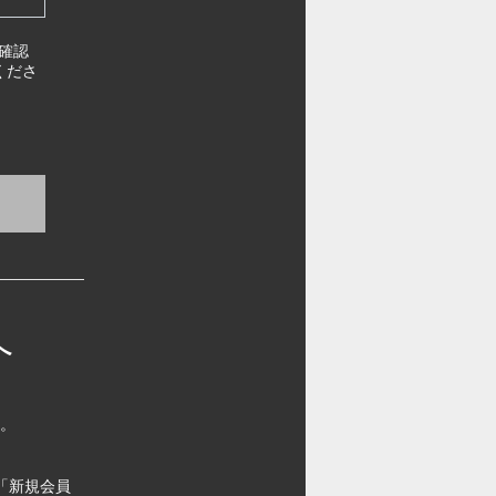
確認
くださ
へ
す。
「新規会員