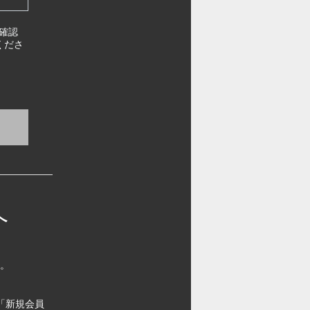
確認
くださ
へ
す。
「新規会員