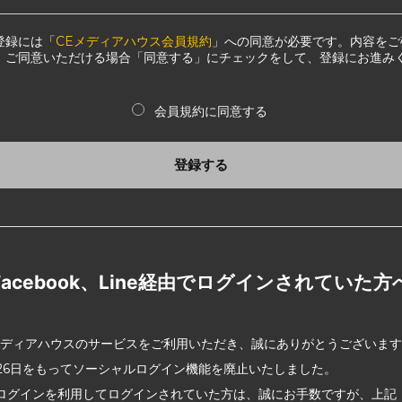
登録には「
CEメディアハウス会員規約
」への同意が必要です。内容をご
、ご同意いただける場合「同意する」にチェックをして、登録にお進み
会員規約に同意する
登録する
Facebook、Line経由でログインされていた方
メディアハウスのサービスをご利用いただき、誠にありがとうございま
2月26日をもってソーシャルログイン機能を廃止いたしました。
ログインを利用してログインされていた方は、誠にお手数ですが、上記