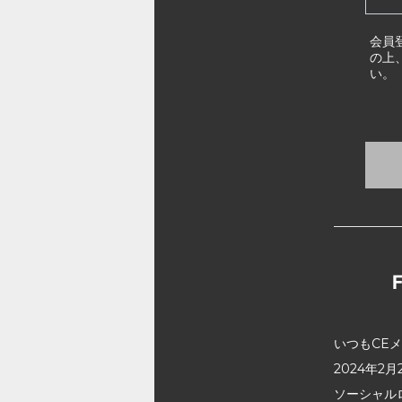
会員
の上
い。
いつもCE
2024年
ソーシャル