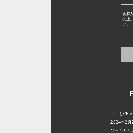
会員
の上
い。
いつもCE
2024年
ソーシャル