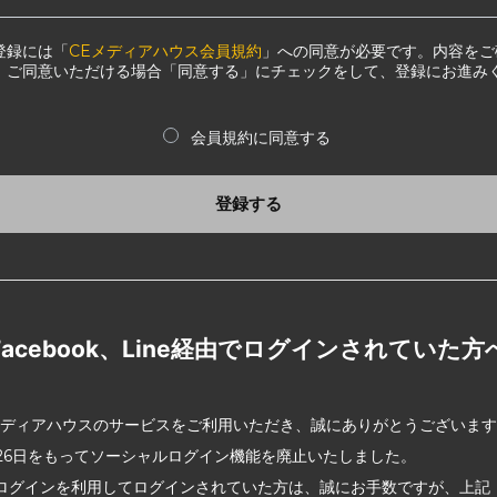
登録には「
CEメディアハウス会員規約
」への同意が必要です。内容をご
、ご同意いただける場合「同意する」にチェックをして、登録にお進み
会員規約に同意する
登録する
Facebook、Line経由でログインされていた方
メディアハウスのサービスをご利用いただき、誠にありがとうございま
2月26日をもってソーシャルログイン機能を廃止いたしました。
ログインを利用してログインされていた方は、誠にお手数ですが、上記