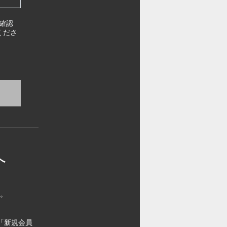
確認
くださ
へ
す。
「新規会員