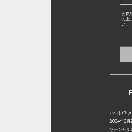
会員
の上
い。
いつもCE
2024年
ソーシャル