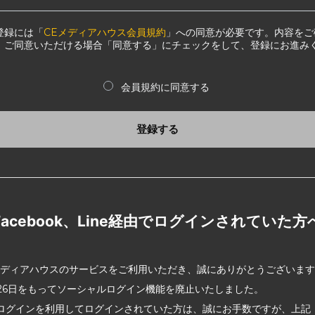
登録には「
CEメディアハウス会員規約
」への同意が必要です。内容をご
、ご同意いただける場合「同意する」にチェックをして、登録にお進み
会員規約に同意する
登録する
Facebook、Line経由でログインされていた方
メディアハウスのサービスをご利用いただき、誠にありがとうございま
2月26日をもってソーシャルログイン機能を廃止いたしました。
ログインを利用してログインされていた方は、誠にお手数ですが、上記