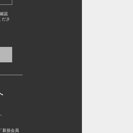
確認
くださ
へ
す。
「新規会員