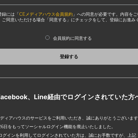
登録には「
CEメディアハウス会員規約
」への同意が必要です。内容をご
、ご同意いただける場合「同意する」にチェックをして、登録にお進み
会員規約に同意する
登録する
Facebook、Line経由でログインされていた方
メディアハウスのサービスをご利用いただき、誠にありがとうございま
2月26日をもってソーシャルログイン機能を廃止いたしました。
ログインを利用してログインされていた方は、誠にお手数ですが、上記