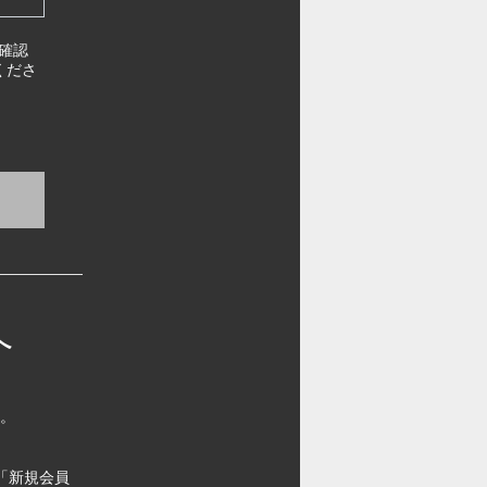
確認
くださ
へ
す。
「新規会員