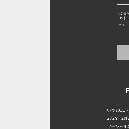
会員
の上
い。
いつもCE
2024年
ソーシャル