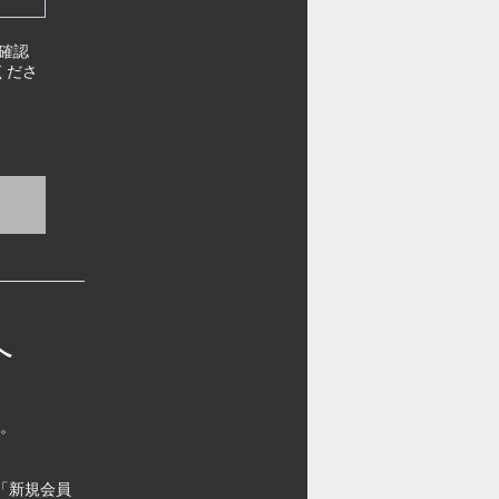
確認
くださ
へ
す。
「新規会員