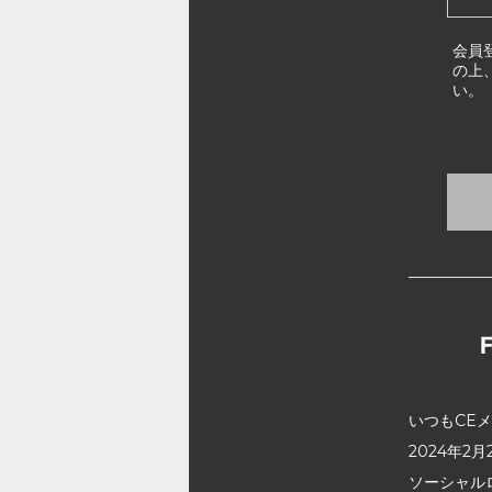
会員
の上
い。
いつもCE
2024年
ソーシャル