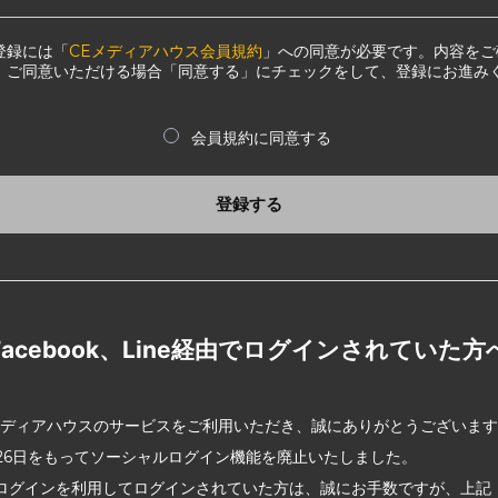
登録には「
CEメディアハウス会員規約
」への同意が必要です。内容をご
、ご同意いただける場合「同意する」にチェックをして、登録にお進み
会員規約に同意する
登録する
Facebook、Line経由でログインされていた方
メディアハウスのサービスをご利用いただき、誠にありがとうございま
2月26日をもってソーシャルログイン機能を廃止いたしました。
ログインを利用してログインされていた方は、誠にお手数ですが、上記