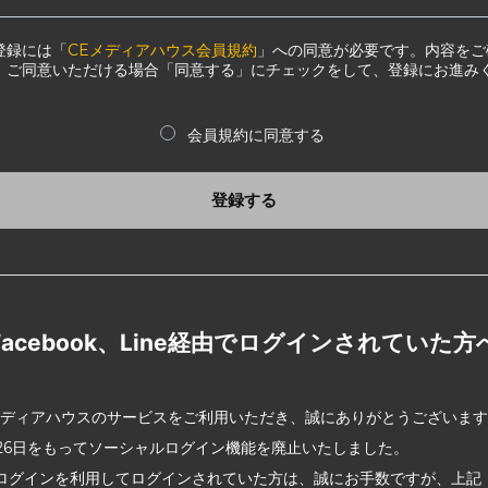
登録には「
CEメディアハウス会員規約
」への同意が必要です。内容をご
、ご同意いただける場合「同意する」にチェックをして、登録にお進み
会員規約に同意する
登録する
Facebook、Line経由でログインされていた方
メディアハウスのサービスをご利用いただき、誠にありがとうございま
2月26日をもってソーシャルログイン機能を廃止いたしました。
ログインを利用してログインされていた方は、誠にお手数ですが、上記