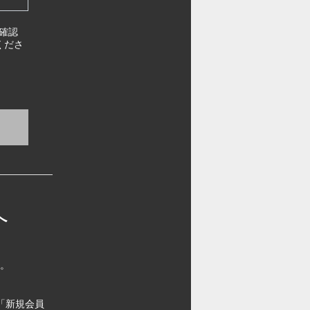
確認
くださ
へ
す。
「新規会員