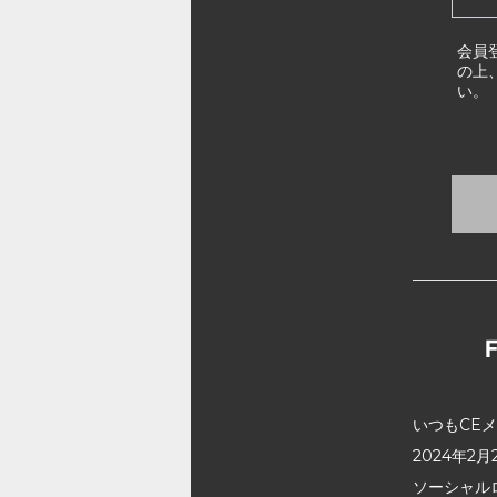
会員
の上
い。
いつもCE
2024年
ソーシャル