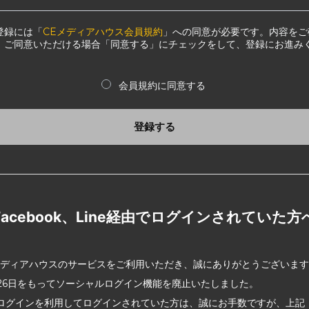
登録には「
CEメディアハウス会員規約
」への同意が必要です。内容をご
、ご同意いただける場合「同意する」にチェックをして、登録にお進み
会員規約に同意する
登録する
Facebook、Line経由でログインされていた方
メディアハウスのサービスをご利用いただき、誠にありがとうございま
2月26日をもってソーシャルログイン機能を廃止いたしました。
ログインを利用してログインされていた方は、誠にお手数ですが、上記