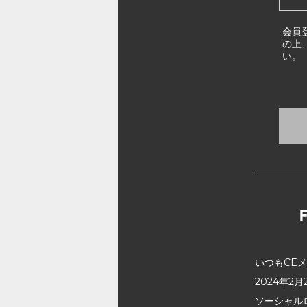
会員
の上
い。
いつもCE
2024年
ソーシャル