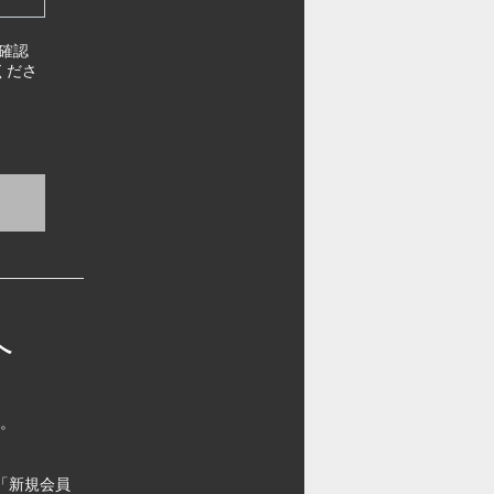
確認
くださ
へ
す。
「新規会員