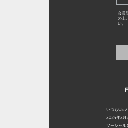
会員
の上
い。
いつもCE
2024年
ソーシャル