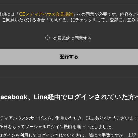
登録には「
CEメディアハウス会員規約
」への同意が必要です。内容をご
、ご同意いただける場合「同意する」にチェックをして、登録にお進み
会員規約に同意する
登録する
Facebook、Line経由でログインされていた方
メディアハウスのサービスをご利用いただき、誠にありがとうございま
2月26日をもってソーシャルログイン機能を廃止いたしました。
ログインを利用してログインされていた方は、誠にお手数ですが、上記