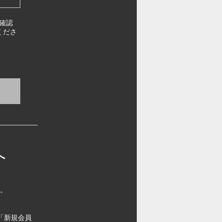
確認
くださ
へ
す。
「新規会員