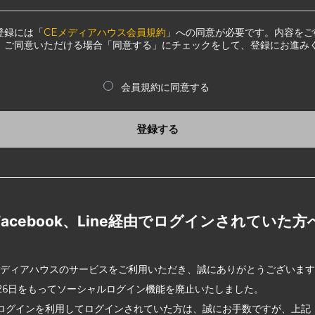
登録には「
CEメディアハウス会員規約
」への同意が必要です。内容をご
、ご同意いただける場合「同意する」にチェックをして、登録にお進み
会員規約に同意する
登録する
Facebook、Line経由でログインされていた方
メディアハウスのサービスをご利用いただき、誠にありがとうございま
2月26日をもってソーシャルログイン機能を廃止いたしました。
ログインを利用してログインされていた方は、誠にお手数ですが、上記