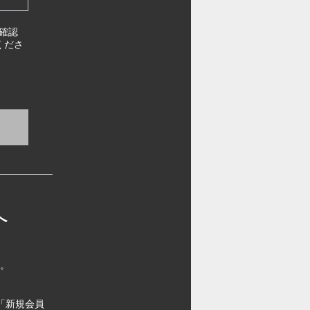
確認
くださ
へ
す。
「新規会員