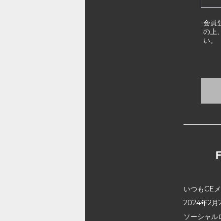
会員
の上
い。
いつもCE
2024年
ソーシャル