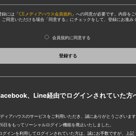
登録には「
CEメディアハウス会員規約
」への同意が必要です。内容をご
、ご同意いただける場合「同意する」にチェックをして、登録にお進み
会員規約に同意する
登録する
Facebook、Line経由でログインされていた方
メディアハウスのサービスをご利用いただき、誠にありがとうございま
2月26日をもってソーシャルログイン機能を廃止いたしました。
ログインを利用してログインされていた方は、誠にお手数ですが、上記