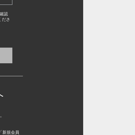
確認
くださ
へ
す。
「新規会員