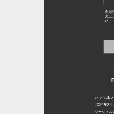
会員
の上
い。
いつもCE
2024年
ソーシャル