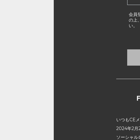
会員
の上
い。
いつもCE
2024年
ソーシャル