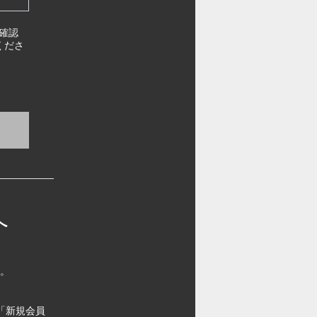
確認
くださ
へ
す。
「新規会員