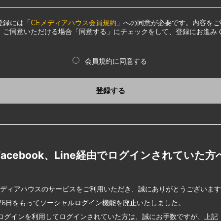
登録には「
CEメディアハウス会員規約
」への同意が必要です。内容をご
、ご同意いただける場合「同意する」にチェックをして、登録にお進み
会員規約に同意する
登録する
Facebook、Line経由でログインされていた方
メディアハウスのサービスをご利用いただき、誠にありがとうございま
2月26日をもってソーシャルログイン機能を廃止いたしました。
ログインを利用してログインされていた方は、誠にお手数ですが、上記