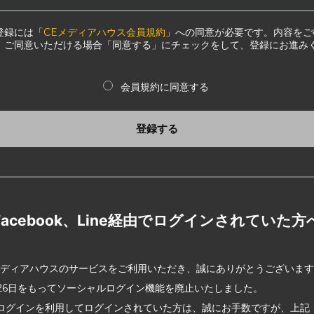
登録には「
CEメディアハウス会員規約
」への同意が必要です。内容をご
、ご同意いただける場合「同意する」にチェックをして、登録にお進み
会員規約に同意する
登録する
Facebook、Line経由でログインされていた方
メディアハウスのサービスをご利用いただき、誠にありがとうございま
2月26日をもってソーシャルログイン機能を廃止いたしました。
ログインを利用してログインされていた方は、誠にお手数ですが、上記