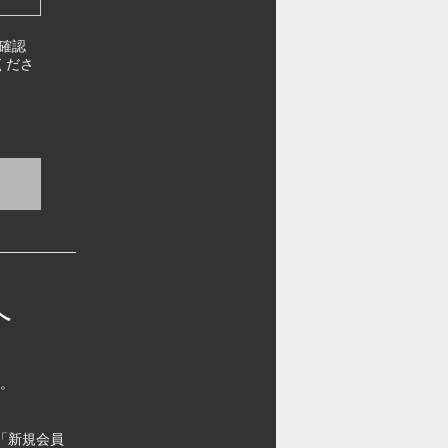
確認
くださ
へ
す。
「新規会員