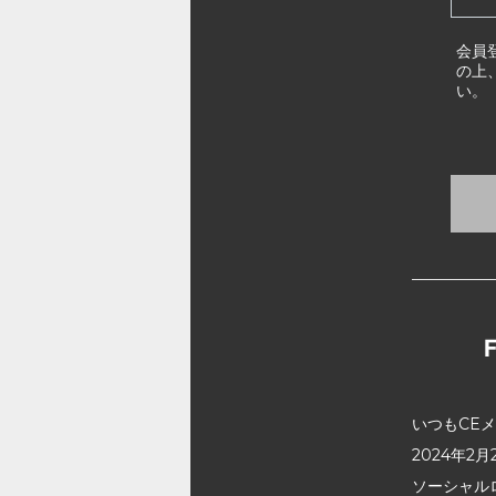
会員
の上
い。
いつもCE
2024年
ソーシャル