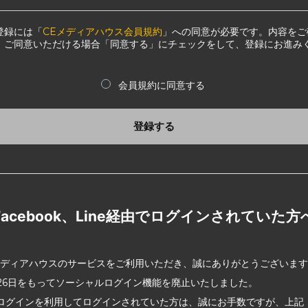
登録には「
CEメディアハウス会員規約
」への同意が必要です。内容をご
、ご同意いただける場合「同意する」にチェックをして、登録にお進み
会員規約に同意する
登録する
Facebook、Line経由でログインされていた方
メディアハウスのサービスをご利用いただき、誠にありがとうございま
2月26日をもってソーシャルログイン機能を廃止いたしました。
ログインを利用してログインされていた方は、誠にお手数ですが、上記