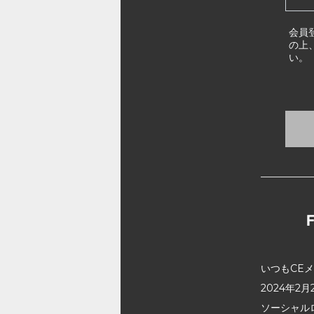
会員
の上
い。
いつもCE
2024年
ソーシャル