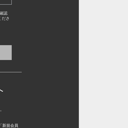
確認
くださ
へ
す。
「新規会員