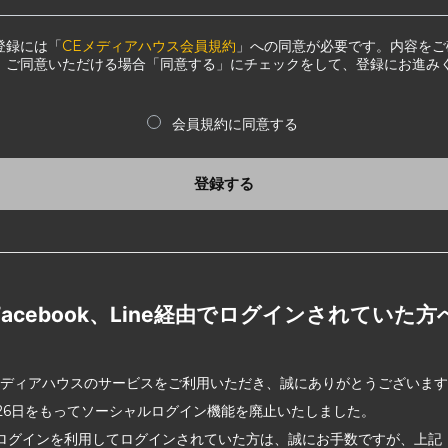
登録には「
CEメディアハウス会員規約
」への同意が必要です。内容をご
、ご同意いただける場合「同意する」にチェックをして、登録にお進み
会員規約に同意する
登録する
Facebook、Line経由でログインされていた方
メディアハウスのサービスをご利用いただき、誠にありがとうございま
2月26日をもってソーシャルログイン機能を廃止いたしました。
ログインを利用してログインされていた方は、誠にお手数ですが、上記