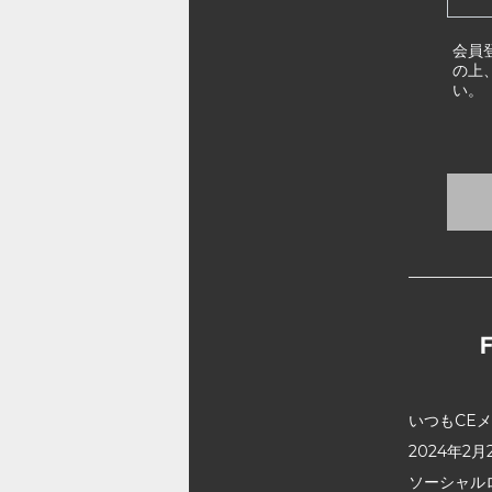
会員
の上
い。
いつもCE
2024年
ソーシャル