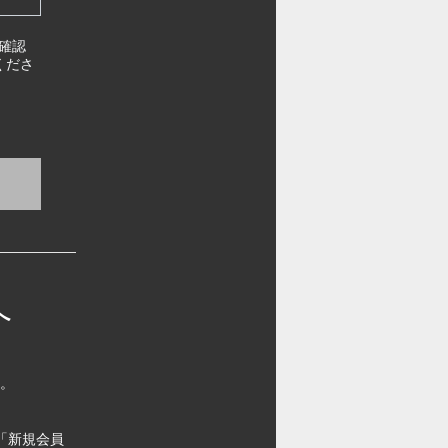
確認
くださ
へ
す。
「新規会員