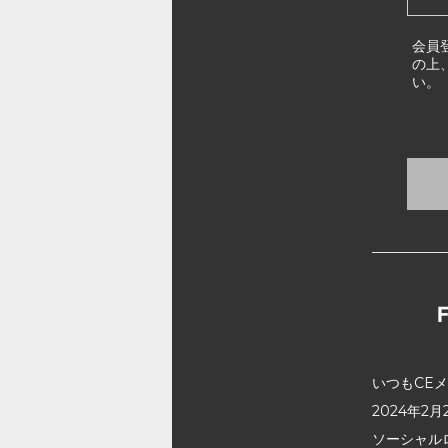
会員
の上
い。
いつもCE
2024年
ソーシャル