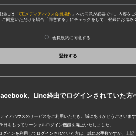
登録には「
CEメディアハウス会員規約
」への同意が必要です。内容をご
、ご同意いただける場合「同意する」にチェックをして、登録にお進み
会員規約に同意する
登録する
Facebook、Line経由でログインされていた方
メディアハウスのサービスをご利用いただき、誠にありがとうございま
2月26日をもってソーシャルログイン機能を廃止いたしました。
ログインを利用してログインされていた方は、誠にお手数ですが、上記