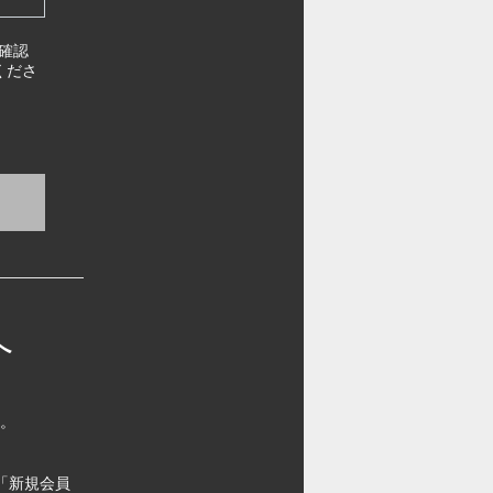
確認
くださ
へ
す。
「新規会員