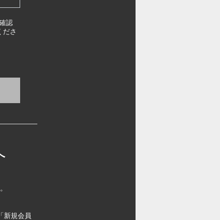
確認
くださ
へ
す。
「新規会員