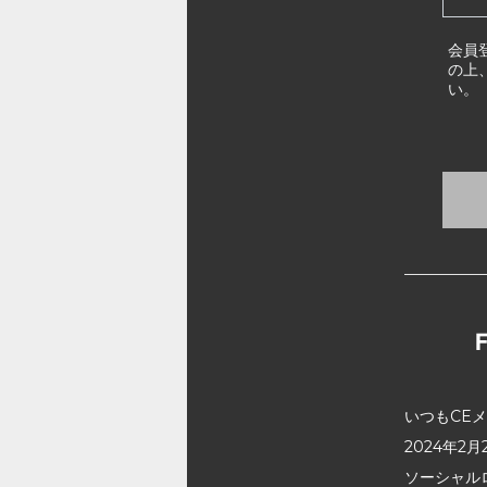
会員
の上
い。
いつもCE
2024年
ソーシャル