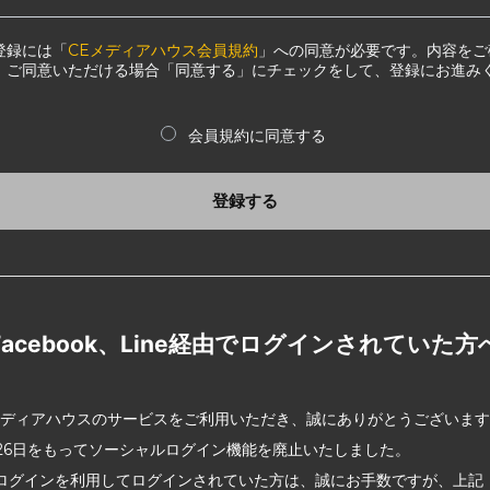
登録には「
CEメディアハウス会員規約
」への同意が必要です。内容をご
、ご同意いただける場合「同意する」にチェックをして、登録にお進み
会員規約に同意する
登録する
Facebook、Line経由でログインされていた方
メディアハウスのサービスをご利用いただき、誠にありがとうございま
2月26日をもってソーシャルログイン機能を廃止いたしました。
ログインを利用してログインされていた方は、誠にお手数ですが、上記