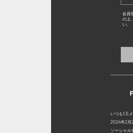
会員
の上
い。
いつもCE
2024年
ソーシャル