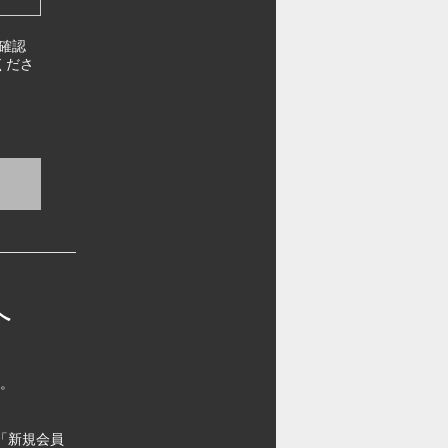
確認
くださ
へ
す。
「新規会員