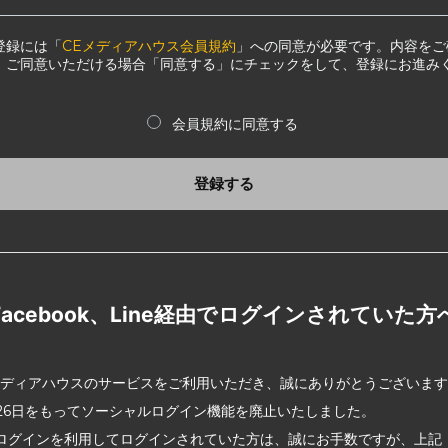
登録には「
CEメディアハウス会員規約
」への同意が必要です。内容をご
、ご同意いただける場合「同意する」にチェックをして、登録にお進み
会員規約に同意する
登録する
Facebook、Line経由でログインされていた方
メディアハウスのサービスをご利用いただき、誠にありがとうございま
2月26日をもってソーシャルログイン機能を廃止いたしました。
ログインを利用してログインされていた方は、誠にお手数ですが、上記