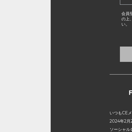
会員
の上
い。
いつもCE
2024年
ソーシャル