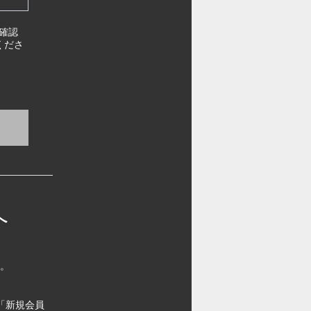
確認
くださ
へ
す。
「新規会員