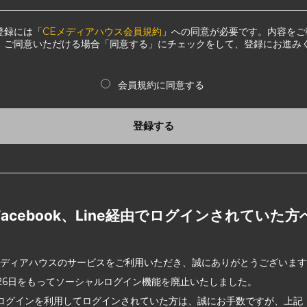
登録には「
CEメディアハウス会員規約
」への同意が必要です。内容をご
、ご同意いただける場合「同意する」にチェックをして、登録にお進み
会員規約に同意する
登録する
Facebook、Line経由でログインされていた方
メディアハウスのサービスをご利用いただき、誠にありがとうございま
2月26日をもってソーシャルログイン機能を廃止いたしました。
ログインを利用してログインされていた方は、誠にお手数ですが、上記