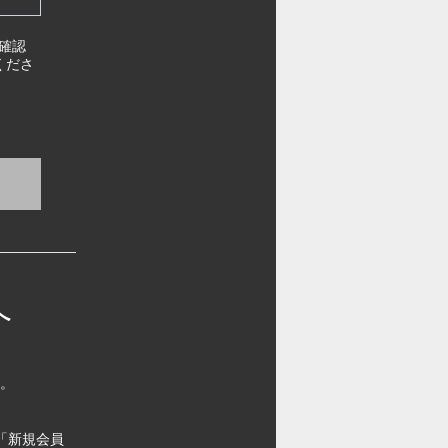
確認
くださ
へ
す。
「新規会員