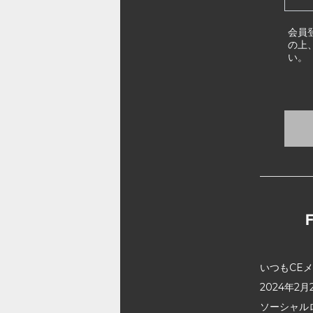
会員
の上
い。
いつもCE
2024年
ソーシャル