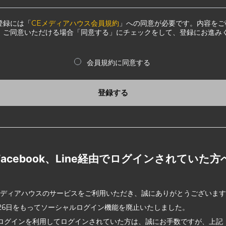
登録には「
CEメディアハウス会員規約
」への同意が必要です。内容をご
、ご同意いただける場合「同意する」にチェックをして、登録にお進み
会員規約に同意する
登録する
Facebook、Line経由でログインされていた方
メディアハウスのサービスをご利用いただき、誠にありがとうございま
2月26日をもってソーシャルログイン機能を廃止いたしました。
ログインを利用してログインされていた方は、誠にお手数ですが、上記