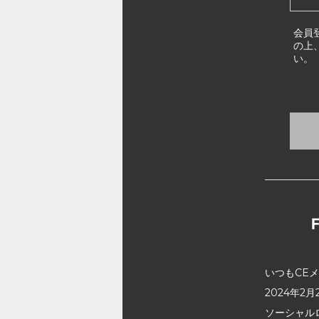
会員
の上
い。
いつもCE
2024年
ソーシャル