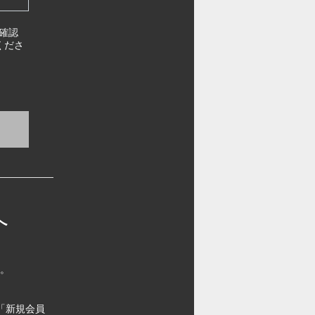
確認
くださ
へ
す。
「新規会員