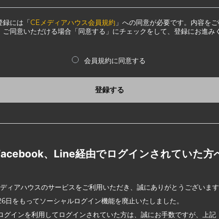
登録には「
CEメディアハウス会員規約
」への同意が必要です。内容をご
、ご同意いただける場合「同意する」にチェックをして、登録にお進み
会員規約に同意する
登録する
Facebook、Line経由でログインされていた方
メディアハウスのサービスをご利用いただき、誠にありがとうございま
2月26日をもってソーシャルログイン機能を廃止いたしました。
ログインを利用してログインされていた方は、誠にお手数ですが、上記