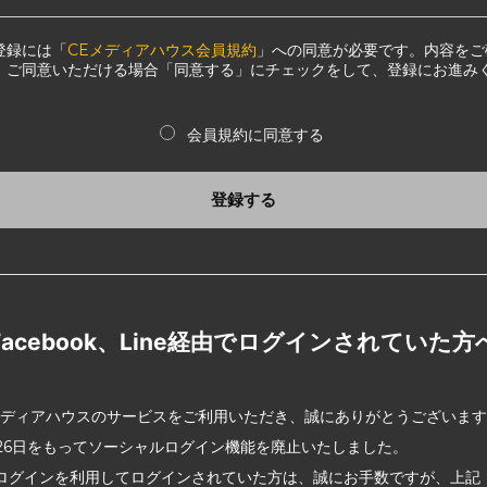
登録には「
CEメディアハウス会員規約
」への同意が必要です。内容をご
、ご同意いただける場合「同意する」にチェックをして、登録にお進み
会員規約に同意する
登録する
Facebook、Line経由でログインされていた方
メディアハウスのサービスをご利用いただき、誠にありがとうございま
2月26日をもってソーシャルログイン機能を廃止いたしました。
ログインを利用してログインされていた方は、誠にお手数ですが、上記