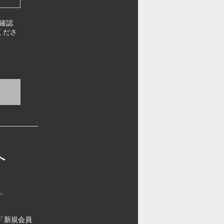
確認
くださ
へ
す。
「新規会員