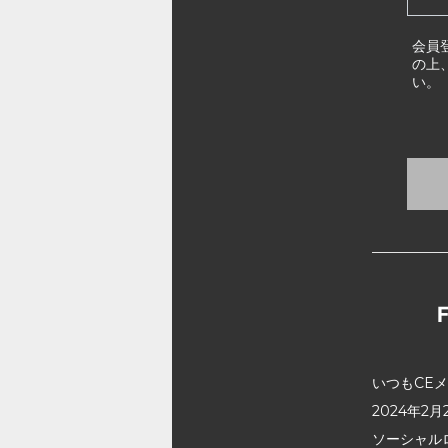
会員
の上
い。
いつもCE
2024年
ソーシャル