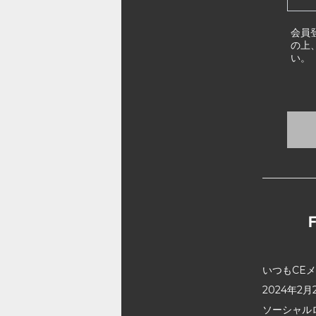
会員
の上
い。
いつもCE
2024年
ソーシャル