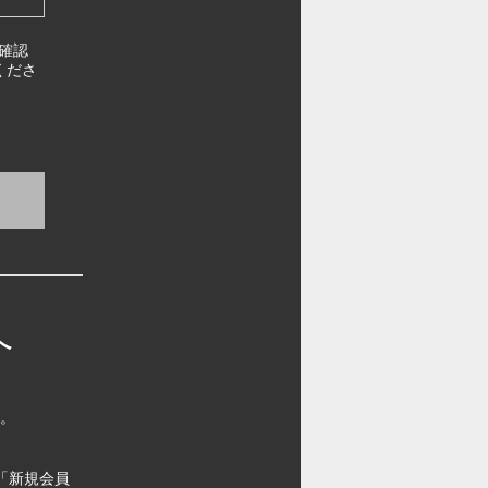
確認
くださ
へ
す。
「新規会員