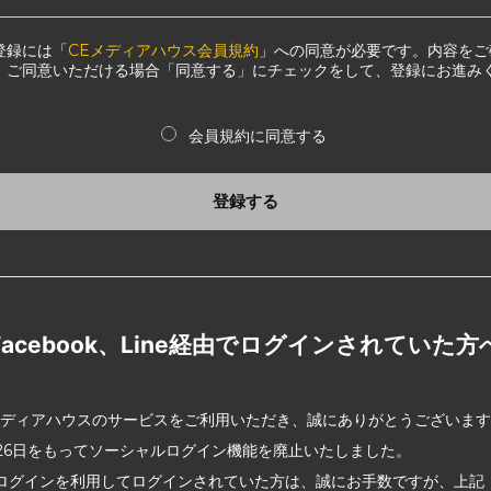
登録には「
CEメディアハウス会員規約
」への同意が必要です。内容をご
、ご同意いただける場合「同意する」にチェックをして、登録にお進み
会員規約に同意する
登録する
Facebook、Line経由でログインされていた方
メディアハウスのサービスをご利用いただき、誠にありがとうございま
2月26日をもってソーシャルログイン機能を廃止いたしました。
ログインを利用してログインされていた方は、誠にお手数ですが、上記