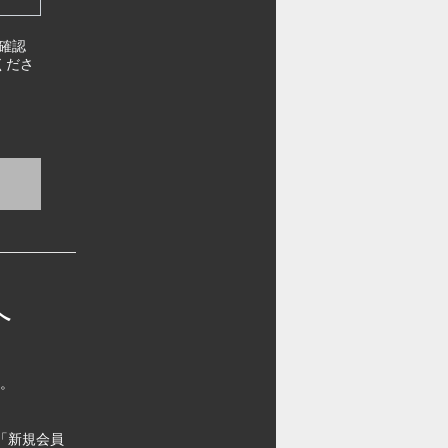
確認
くださ
へ
す。
「新規会員