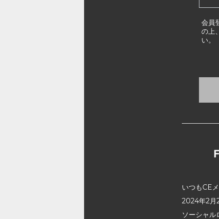
会員
の上
い。
いつもCE
2024年
ソーシャル