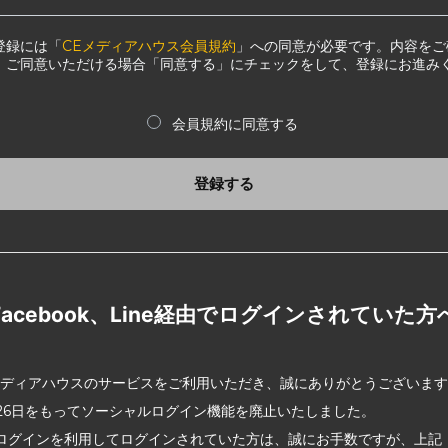
登録には「
CEメディアハウス会員規約
」への同意が必要です。内容をご
、ご同意いただける場合「同意する」にチェックをして、登録にお進み
会員規約に同意する
登録する
Facebook、Line経由でログインされていた方
メディアハウスのサービスをご利用いただき、誠にありがとうございま
2月26日をもってソーシャルログイン機能を廃止いたしました。
ログインを利用してログインされていた方は、誠にお手数ですが、上記