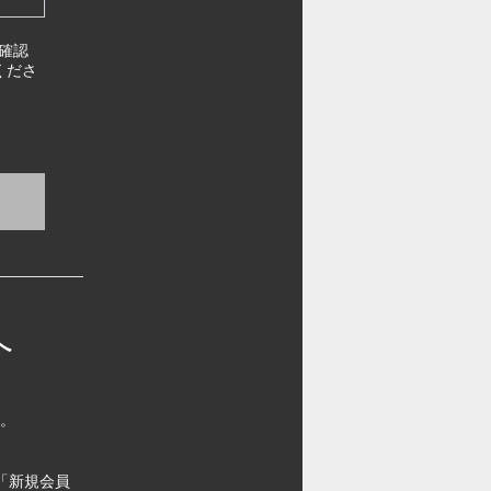
確認
くださ
へ
す。
「新規会員