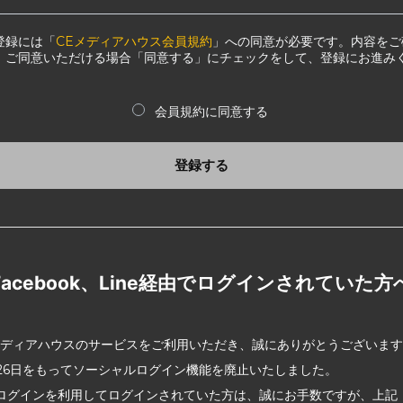
登録には「
CEメディアハウス会員規約
」への同意が必要です。内容をご
、ご同意いただける場合「同意する」にチェックをして、登録にお進み
会員規約に同意する
登録する
Facebook、Line経由でログインされていた方
メディアハウスのサービスをご利用いただき、誠にありがとうございま
2月26日をもってソーシャルログイン機能を廃止いたしました。
ログインを利用してログインされていた方は、誠にお手数ですが、上記