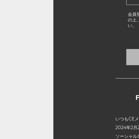
会員
の上
い。
いつもCE
2024年
ソーシャル