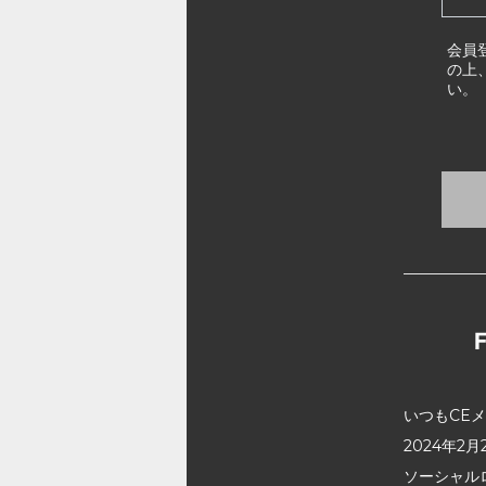
会員
の上
い。
いつもCE
2024年
ソーシャル