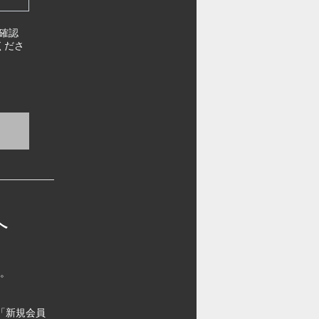
確認
くださ
へ
す。
「新規会員