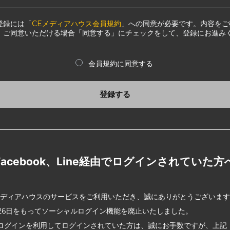
登録には「
CEメディアハウス会員規約
」への同意が必要です。内容をご
、ご同意いただける場合「同意する」にチェックをして、登録にお進み
会員規約に同意する
登録する
Facebook、Line経由でログインされていた方
メディアハウスのサービスをご利用いただき、誠にありがとうございま
2月26日をもってソーシャルログイン機能を廃止いたしました。
ログインを利用してログインされていた方は、誠にお手数ですが、上記