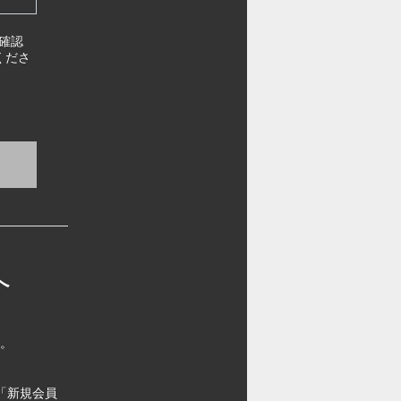
確認
くださ
へ
す。
「新規会員