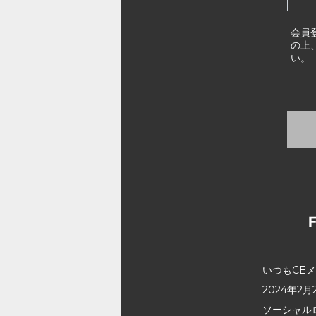
会員
の上
い。
いつもCE
2024年
ソーシャル