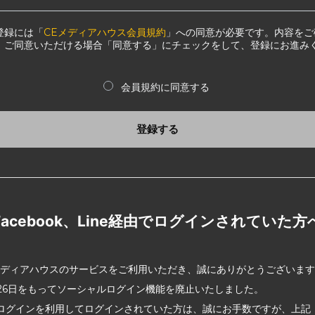
登録には「
CEメディアハウス会員規約
」への同意が必要です。内容をご
、ご同意いただける場合「同意する」にチェックをして、登録にお進み
会員規約に同意する
登録する
Facebook、Line経由でログインされていた方
メディアハウスのサービスをご利用いただき、誠にありがとうございま
2月26日をもってソーシャルログイン機能を廃止いたしました。
ログインを利用してログインされていた方は、誠にお手数ですが、上記