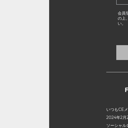
会員
の上
い。
いつもCE
2024年
ソーシャル