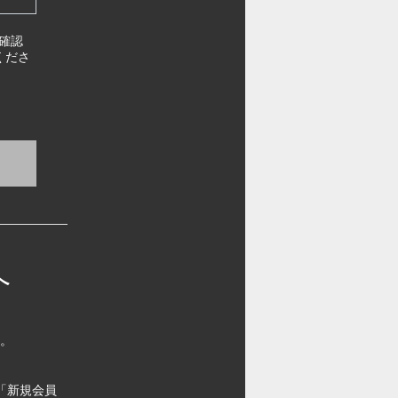
確認
くださ
へ
す。
「新規会員