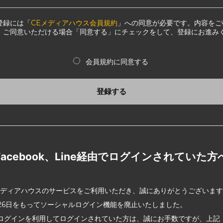
登録には「
CEメディアハウス会員規約
」への同意が必要です。内容をご
、ご同意いただける場合「同意する」にチェックをして、登録にお進み
会員規約に同意する
登録する
Facebook、Line経由でログインされていた方
メディアハウスのサービスをご利用いただき、誠にありがとうございま
2月26日をもってソーシャルログイン機能を廃止いたしました。
ログインを利用してログインされていた方は、誠にお手数ですが、上記