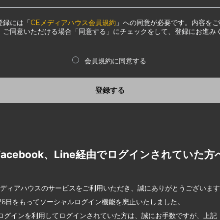
登録には「
CEメディアハウス会員規約
」への同意が必要です。内容をご
、ご同意いただける場合「同意する」にチェックをして、登録にお進み
会員規約に同意する
登録する
Facebook、Line経由でログインされていた方
メディアハウスのサービスをご利用いただき、誠にありがとうございま
2月26日をもってソーシャルログイン機能を廃止いたしました。
ログインを利用してログインされていた方は、誠にお手数ですが、上記