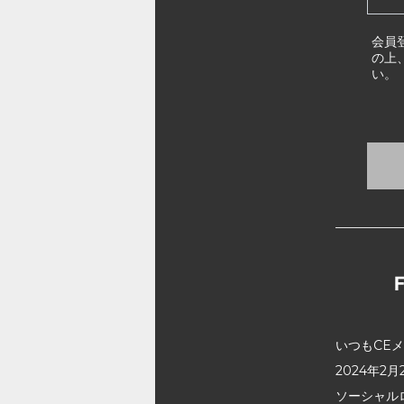
会員
の上
い。
いつもCE
2024年
ソーシャル