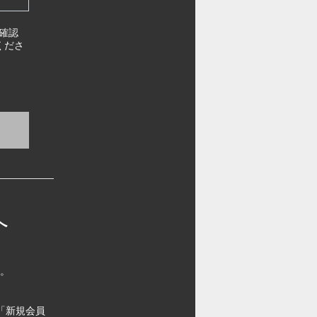
確認
くださ
へ
す。
「新規会員