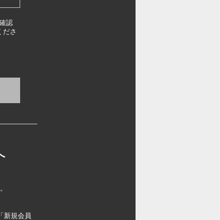
確認
くださ
へ
す。
「新規会員