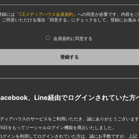
登録には「
CEメディアハウス会員規約
」への同意が必要です。内容をご
、ご同意いただける場合「同意する」にチェックをして、登録にお進み
会員規約に同意する
登録する
Facebook、Line経由でログインされていた方
メディアハウスのサービスをご利用いただき、誠にありがとうございま
2月26日をもってソーシャルログイン機能を廃止いたしました。
ログインを利用してログインされていた方は、誠にお手数ですが、上記