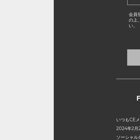
会員
の上
い。
いつもCE
2024年
ソーシャル