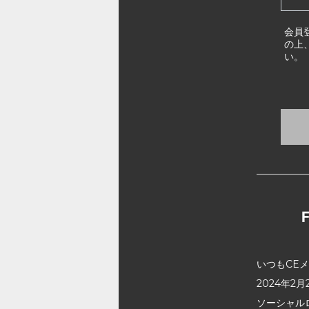
会員
の上
い。
いつもCE
2024年
ソーシャル