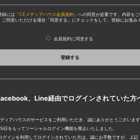
登録には「
CEメディアハウス会員規約
」への同意が必要です。内容をご
、ご同意いただける場合「同意する」にチェックをして、登録にお進み
会員規約に同意する
登録する
Facebook、Line経由でログインされていた方
メディアハウスのサービスをご利用いただき、誠にありがとうございま
2月26日をもってソーシャルログイン機能を廃止いたしました。
ログインを利用してログインされていた方は、誠にお手数ですが、上記