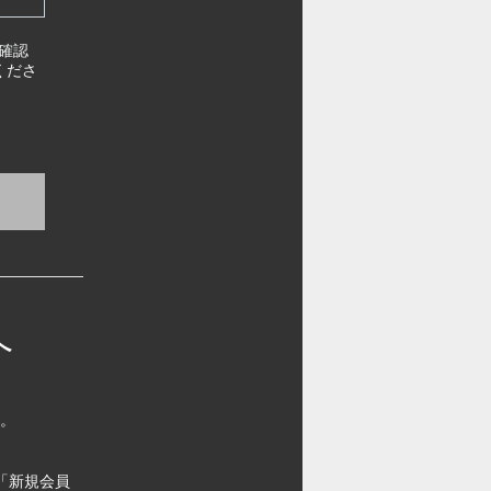
確認
くださ
へ
す。
「新規会員