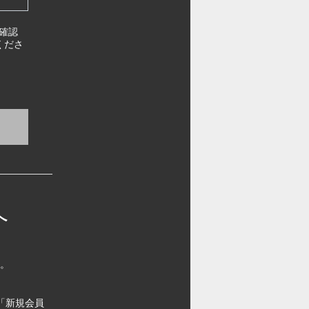
確認
くださ
へ
す。
「新規会員