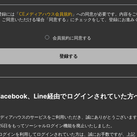
登録には「
CEメディアハウス会員規約
」への同意が必要です。内容をご
、ご同意いただける場合「同意する」にチェックをして、登録にお進み
会員規約に同意する
登録する
Facebook、Line経由でログインされていた方
メディアハウスのサービスをご利用いただき、誠にありがとうございま
2月26日をもってソーシャルログイン機能を廃止いたしました。
ログインを利用してログインされていた方は、誠にお手数ですが、上記