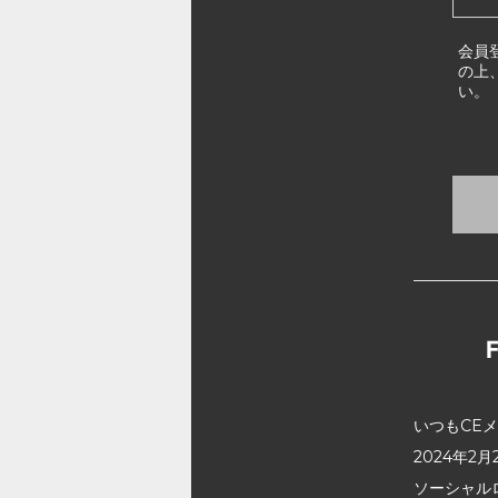
会員
の上
い。
いつもCE
2024年
ソーシャル