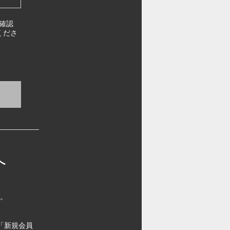
確認
くださ
へ
す。
「新規会員