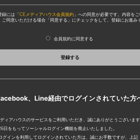
登録には「
CEメディアハウス会員規約
」への同意が必要です。内容をご
、ご同意いただける場合「同意する」にチェックをして、登録にお進み
会員規約に同意する
登録する
Facebook、Line経由でログインされていた方
メディアハウスのサービスをご利用いただき、誠にありがとうございま
2月26日をもってソーシャルログイン機能を廃止いたしました。
ログインを利用してログインされていた方は、誠にお手数ですが、上記