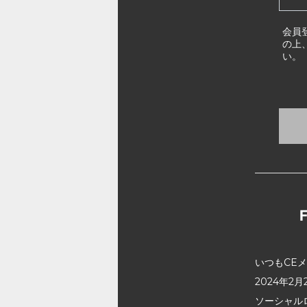
会員
の上
い。
いつもCE
2024年
ソーシャル