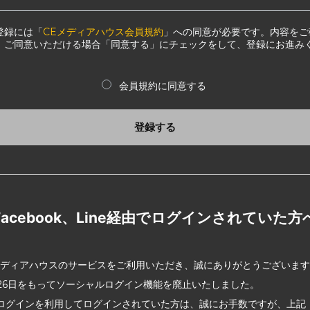
登録には「
CEメディアハウス会員規約
」への同意が必要です。内容をご
、ご同意いただける場合「同意する」にチェックをして、登録にお進み
会員規約に同意する
登録する
Facebook、Line経由でログインされていた方
メディアハウスのサービスをご利用いただき、誠にありがとうございま
2月26日をもってソーシャルログイン機能を廃止いたしました。
ログインを利用してログインされていた方は、誠にお手数ですが、上記