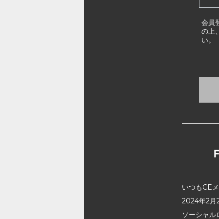
会員
の上
い。
いつもCE
2024年
ソーシャル