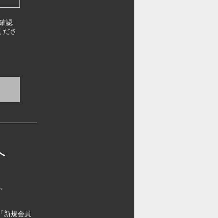
確認
くださ
へ
す。
「新規会員