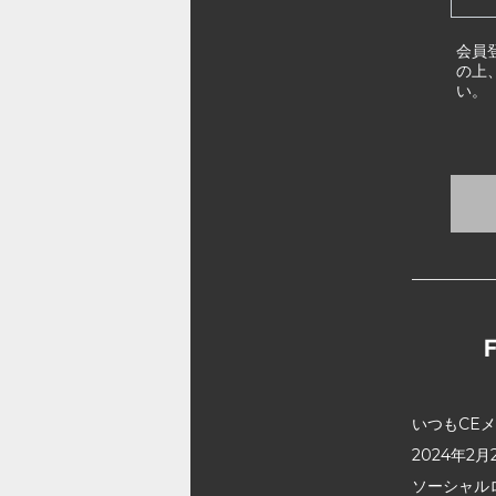
会員
の上
い。
いつもCE
2024年
ソーシャル