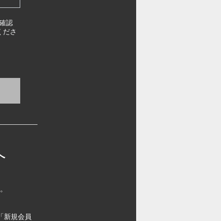
確認
くださ
へ
す。
「新規会員