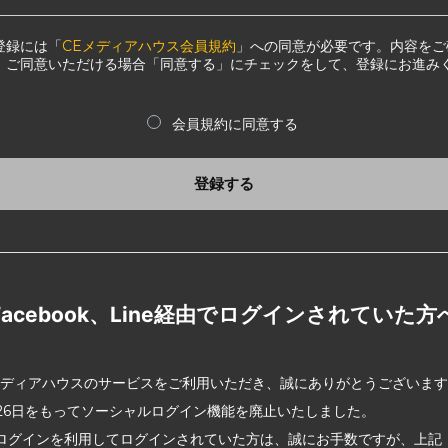
登録には「
CEメディアハウス会員規約
」への同意が必要です。内容をご
、ご同意いただける場合「同意する」にチェックをして、登録にお進み
会員規約に同意する
登録する
Facebook、Line経由でログインされていた方
メディアハウスのサービスをご利用いただき、誠にありがとうございま
2月26日をもってソーシャルログイン機能を廃止いたしました。
ログインを利用してログインされていた方は、誠にお手数ですが、上記