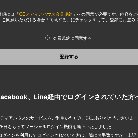
登録には「
CEメディアハウス会員規約
」への同意が必要です。内容をご
、ご同意いただける場合「同意する」にチェックをして、登録にお進み
会員規約に同意する
登録する
Facebook、Line経由でログインされていた方
メディアハウスのサービスをご利用いただき、誠にありがとうございま
2月26日をもってソーシャルログイン機能を廃止いたしました。
ログインを利用してログインされていた方は、誠にお手数ですが、上記