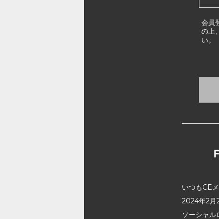
会員
の上
い。
いつもCE
2024年
ソーシャル