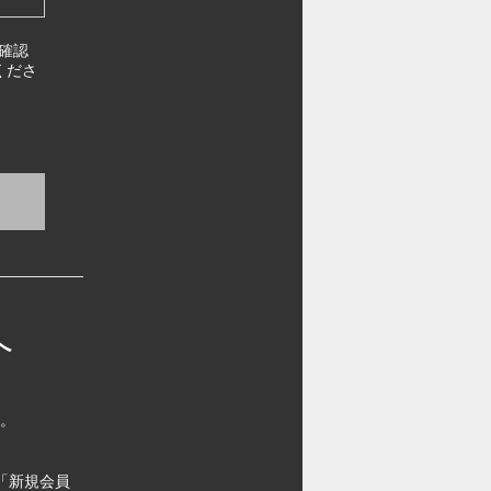
確認
くださ
へ
す。
「新規会員