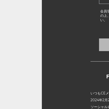
会員
の上
い。
いつもCE
2024年
ソーシャル