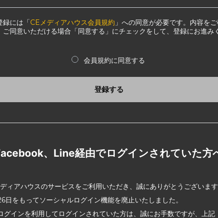
登録には「
CEメディアハウス会員規約
」への同意が必要です。内容をご
、ご同意いただける場合「同意する」にチェックをして、登録にお進み
会員規約に同意する
登録する
Facebook、Line経由でログインされていた方
メディアハウスのサービスをご利用いただき、誠にありがとうございま
2月26日をもってソーシャルログイン機能を廃止いたしました。
ログインを利用してログインされていた方は、誠にお手数ですが、上記