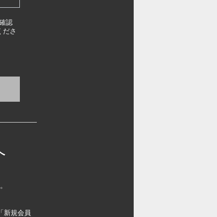
確認
くださ
へ
す。
「新規会員