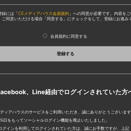
登録には「
CEメディアハウス会員規約
」への同意が必要です。内容をご
、ご同意いただける場合「同意する」にチェックをして、登録にお進み
会員規約に同意する
登録する
Facebook、Line経由でログインされていた方
メディアハウスのサービスをご利用いただき、誠にありがとうございま
2月26日をもってソーシャルログイン機能を廃止いたしました。
ログインを利用してログインされていた方は、誠にお手数ですが、上記