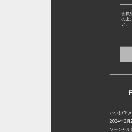
会員
の上
い。
いつもCE
2024年
ソーシャル