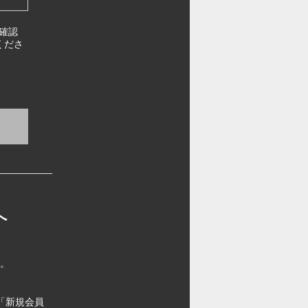
確認
くださ
へ
す。
「新規会員