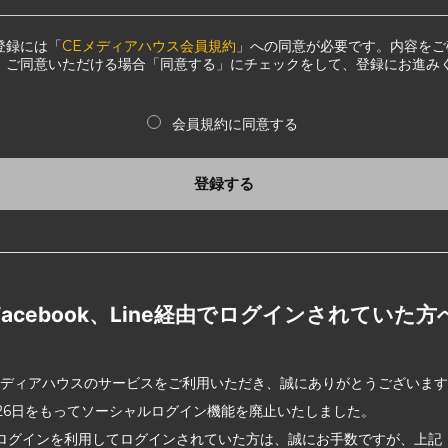
登録には「
CEメディアハウス会員規約
」への同意が必要です。内容をご
、ご同意いただける場合「同意する」にチェックをして、登録にお進み
会員規約に同意する
登録する
Facebook、Line経由でログインされていた方
メディアハウスのサービスをご利用いただき、誠にありがとうございま
2月26日をもってソーシャルログイン機能を廃止いたしました。
ログインを利用してログインされていた方は、誠にお手数ですが、上記