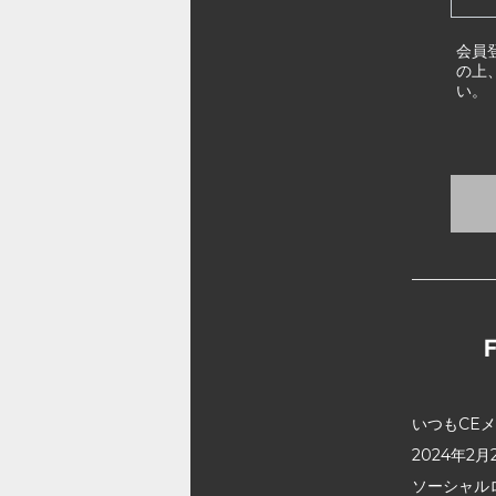
会員
の上
い。
いつもCE
2024年
ソーシャル