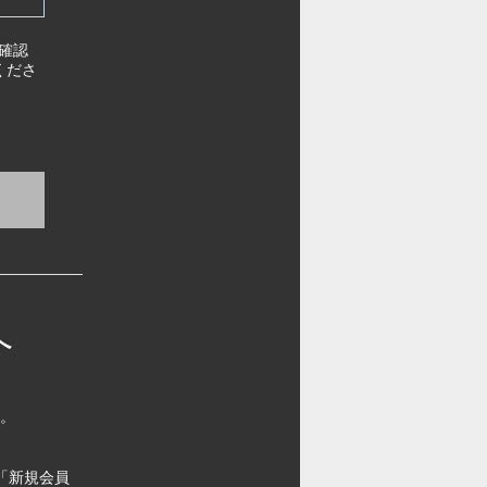
確認
くださ
へ
す。
「新規会員