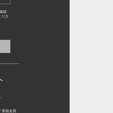
確認
くださ
へ
す。
「新規会員