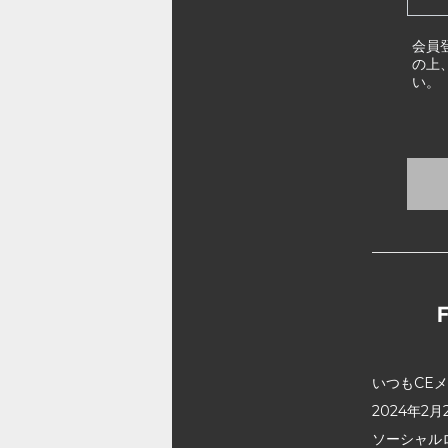
会員
の上
い。
いつもCE
2024年
ソーシャル