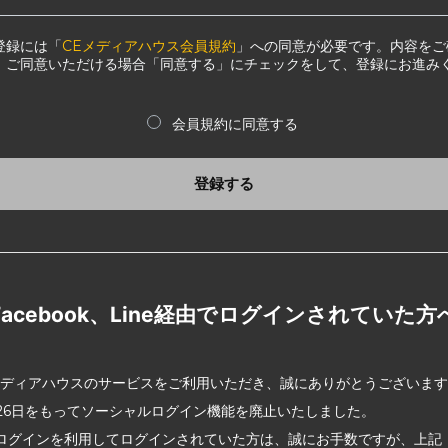
登録には「
CEメディアハウス会員規約
」への同意が必要です。内容をご
、ご同意いただける場合「同意する」にチェックをして、登録にお進み
会員規約に同意する
登録する
Facebook、Line経由でログインされていた方
メディアハウスのサービスをご利用いただき、誠にありがとうございま
2月26日をもってソーシャルログイン機能を廃止いたしました。
ログインを利用してログインされていた方は、誠にお手数ですが、上記