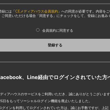
登録には「
CEメディアハウス会員規約
」への同意が必要です。内容をご
、ご同意いただける場合「同意する」にチェックをして、登録にお進み
会員規約に同意する
登録する
Facebook、Line経由でログインされていた方
メディアハウスのサービスをご利用いただき、誠にありがとうございま
2月26日をもってソーシャルログイン機能を廃止いたしました。
ログインを利用してログインされていた方は、誠にお手数ですが、上記