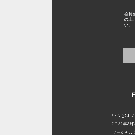
会員
の上
い。
いつもCE
2024年
ソーシャル