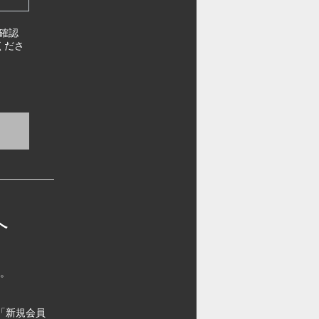
確認
くださ
へ
す。
「新規会員