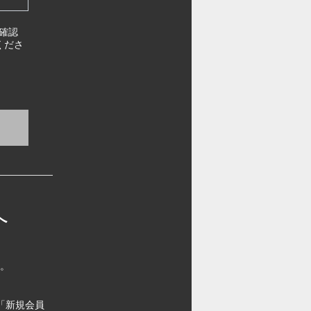
確認
くださ
へ
す。
「新規会員