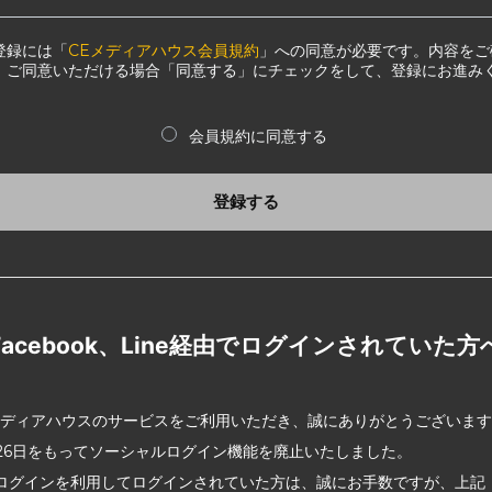
登録には「
CEメディアハウス会員規約
」への同意が必要です。内容をご
、ご同意いただける場合「同意する」にチェックをして、登録にお進み
会員規約に同意する
登録する
Facebook、Line経由でログインされていた方
メディアハウスのサービスをご利用いただき、誠にありがとうございま
2月26日をもってソーシャルログイン機能を廃止いたしました。
ログインを利用してログインされていた方は、誠にお手数ですが、上記