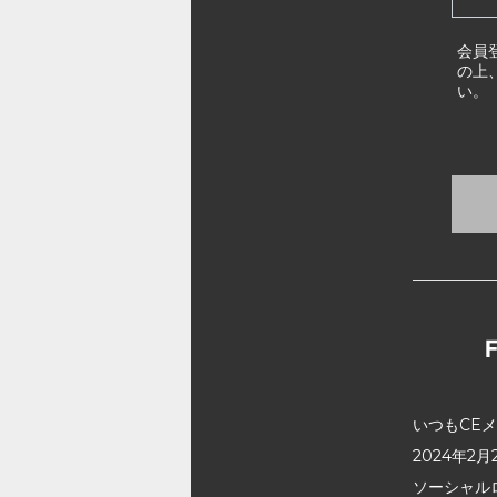
会員
の上
い。
いつもCE
2024年
ソーシャル